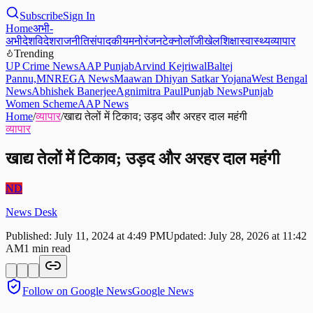
Subscribe
Sign In
Home
अभी-
अभी
देश
विदेश
राजनीति
संपादकीय
मनोरंजन
टेक्नोलॉजी
खेल
शिक्षा
स्वास्थ्य
व्यापार
Trending
UP Crime News
AAP Punjab
Arvind Kejriwal
Baltej
Pannu,
MNREGA News
Maawan Dhiyan Satkar Yojana
West Bengal
News
Abhishek Banerjee
Agnimitra Paul
Punjab News
Punjab
Women Scheme
AAP News
Home
/
व्यापार
/
खाद्य तेलों में टिकाव; उड़द और अरहर दाल महंगी
व्यापार
खाद्य तेलों में टिकाव; उड़द और अरहर दाल महंगी
ND
News Desk
Published:
July 11, 2024 at 4:49 PM
Updated:
July 28, 2026 at 11:42
AM
1
min read
Follow on Google News
Google News