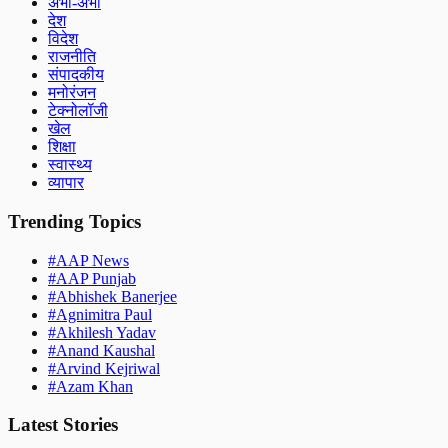
अभी-अभी
देश
विदेश
राजनीति
संपादकीय
मनोरंजन
टेक्नोलॉजी
खेल
शिक्षा
स्वास्थ्य
व्यापार
Trending Topics
#
AAP News
#
AAP Punjab
#
Abhishek Banerjee
#
Agnimitra Paul
#
Akhilesh Yadav
#
Anand Kaushal
#
Arvind Kejriwal
#
Azam Khan
Latest Stories