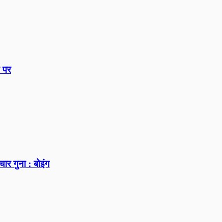
 पर
ार गुना : बोइंग