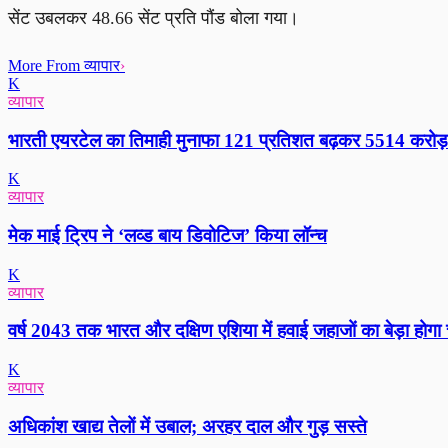
सेंट उबलकर 48.66 सेंट प्रति पौंड बोला गया।
More From व्यापार
›
K
व्यापार
भारती एयरटेल का तिमाही मुनाफा 121 प्रतिशत बढ़कर 5514 करोड़
K
व्यापार
मेक माई ट्रिप ने ‘लव्ड बाय डिवोटिज’ किया लॉन्च
K
व्यापार
वर्ष 2043 तक भारत और दक्षिण एशिया में हवाई जहाजों का बेड़ा होगा च
K
व्यापार
अधिकांश खाद्य तेलों में उबाल; अरहर दाल और गुड़ सस्ते