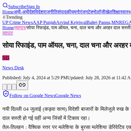
Subscribe
Sign In
Home
अभी-अभी
देश
विदेश
राजनीति
संपादकीय
मनोरंजन
टेक्नोलॉजी
खेल
शिक्षा
स्वास्थ
Trending
UP Crime News
AAP Punjab
Arvind Kejriwal
Baltej Pannu,
MNREGA
Home
/
व्यापार
/
सोया रिफाइंड, पाम ऑयल, चना, दाल चना और अरहर दाल सस्ती
व्यापार
सोया रिफाइंड, पाम ऑयल, चना, दाल चना और अरहर 
ND
News Desk
Published:
July 4, 2024 at 5:29 PM
Updated:
July 28, 2026 at 11:42 
Follow on Google News
Google News
नयी दिल्ली 04 जुलाई (कड़वा सत्य) विदेशी बाजारों के मिलेजुले रु
दाल सस्ती हो गई वहीं अन्य जिंसों में टिकाव रहा।
तेल-तिलहन : वैश्विक स्तर पर मलेशिया के बुरसा मलेशिया डेरिवेटिव