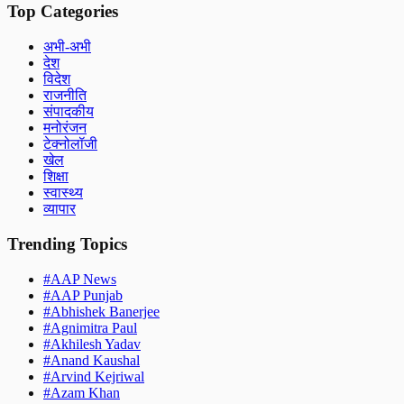
Top Categories
अभी-अभी
देश
विदेश
राजनीति
संपादकीय
मनोरंजन
टेक्नोलॉजी
खेल
शिक्षा
स्वास्थ्य
व्यापार
Trending Topics
#
AAP News
#
AAP Punjab
#
Abhishek Banerjee
#
Agnimitra Paul
#
Akhilesh Yadav
#
Anand Kaushal
#
Arvind Kejriwal
#
Azam Khan