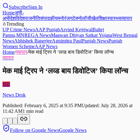
Subscribe
Sign In
Home
अभी-
अभी
देश
विदेश
राजनीति
संपादकीय
मनोरंजन
टेक्नोलॉजी
खेल
शिक्षा
स्वास्थ्य
व्यापार
Trending
UP Crime News
AAP Punjab
Arvind Kejriwal
Baltej
Pannu,
MNREGA News
Maawan Dhiyan Satkar Yojana
West Bengal
News
Abhishek Banerjee
Agnimitra Paul
Punjab News
Punjab
Women Scheme
AAP News
Home
/
व्यापार
/
मेक माई ट्रिप ने ‘लव्ड बाय डिवोटिज’ किया लॉन्च
व्यापार
मेक माई ट्रिप ने ‘लव्ड बाय डिवोटिज’ किया लॉन्च
ND
News Desk
Published:
February 6, 2025 at 9:35 PM
Updated:
July 28, 2026 at
11:42 AM
1
min read
Follow on Google News
Google News